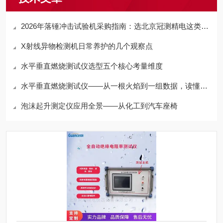
2026年落锤冲击试验机采购指南：选北京冠测精电这类靠谱厂家更省心
X射线异物检测机日常养护的几个观察点
水平垂直燃烧测试仪选型五个核心考量维度
水平垂直燃烧测试仪——从一根火焰到一组数据，读懂材料的“防火基因”
泡沫起升测定仪应用全景——从化工到汽车座椅