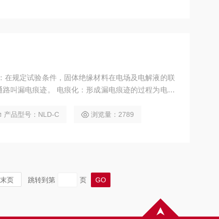
迹：在规定试验条件，固体绝缘材料在电场及电解液的联
通路叫漏电痕迹。 电痕化：形成漏电痕迹的过程为电痕
试验原理是通过高压源输出一定的高压，试样在高压和电
期内试样接地端的电流是否超过1A，从而判断固体绝缘
产品型号：NLD-C
浏览量：2789
末页
跳转到第
页