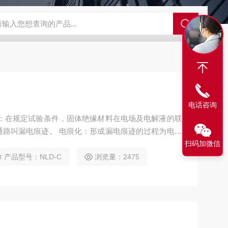
GCDDJ-50Kv绝缘材料电压击穿强度试验机
GCDDJ-100K
电话咨询
迹：在规定试验条件，固体绝缘材料在电场及电解液的联
通路叫漏电痕迹。 电痕化：形成漏电痕迹的过程为电痕
试验原理是通过高压源输出一定的高压，试样在高压和电
扫码加微信
期内试样接地端的电流是否超过1A，从而判断固体绝缘
产品型号：NLD-C
浏览量：2475