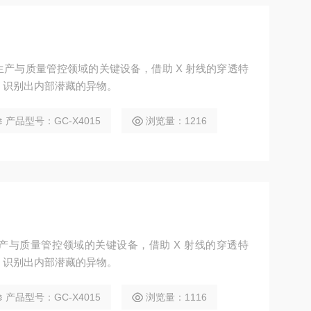
生产与质量管控领域的关键设备，借助 X 射线的穿透特
，识别出内部潜藏的异物。
产品型号：GC-X4015
浏览量：1216
产与质量管控领域的关键设备，借助 X 射线的穿透特
，识别出内部潜藏的异物。
产品型号：GC-X4015
浏览量：1116