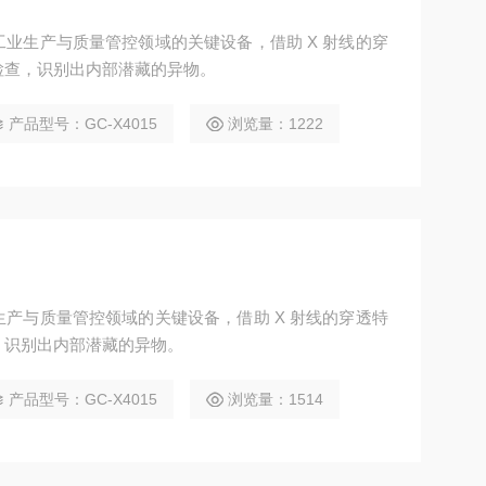
工业生产与质量管控领域的关键设备，借助 X 射线的穿
检查，识别出内部潜藏的异物。
产品型号：GC-X4015
浏览量：1222
生产与质量管控领域的关键设备，借助 X 射线的穿透特
，识别出内部潜藏的异物。
产品型号：GC-X4015
浏览量：1514