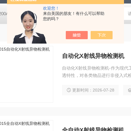
欢迎您！
-200A微动摩擦磨损实验机
来自美国的朋友！有什么可以帮助
GCDDJ-50Kv电压击穿试验仪-微机控制
您的吗？
自动化X射线异物检测机
自动化X射线异物检测机-作为现代
透特性，对各类物品进行非侵入式
更新时间：2026-07-28
全自动X射线异物检测机