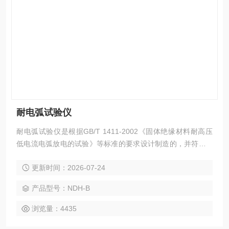
耐电弧试验仪
耐电弧试验仪是根据GB/T 1411-2002《固体绝缘材料耐高压
低电流电弧放电的试验》等标准的要求设计制造的，并符合IE
C 149、UL 746A等试验方法。本仪器由绝缘标准制定单位全
更新时间：2026-07-24
国绝缘材料标准化技术委员会监制。主要用于电机、电器及家
电等行业的电工用塑料、树脂胶、绝缘漆、以及层压板、覆铜
产品型号：NDH-B
箔板等绝缘材料的耐电弧性能及其分级评定。
浏览量：4435