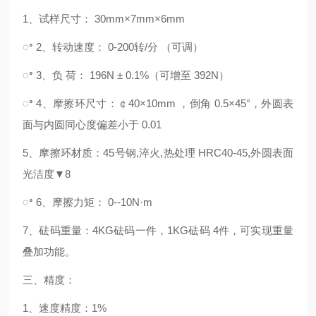
1、试样尺寸： 30mm×7mm×6mm
ꢀ 2、转动速度： 0-200转/分 （可调）
ꢀ 3、负 荷： 196N ± 0.1%（可增至 392N）
ꢀ 4、摩擦环尺寸：￠40×10mm ，倒角 0.5×45°，外圆表
面与内圆同心度偏差小于 0.01
5、摩擦环材质：45号钢,淬火,热处理 HRC40-45,外圆表面
光洁度▼8
ꢀ 6、摩擦力矩： 0--10N·m
7、砝码重量：4KG砝码一件，1KG砝码 4件，可实现重量
叠加功能。
三、精度：
1、速度精度：1%