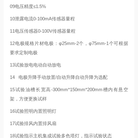
09
电压精度
≤1.5%
10
泄露电流
0-100mA
传感器量程
11
电压传感器
0-100V
传感器量程
12
电极规格
片材电极：φ25mm-2个，φ75mm-1个
可根据
要求定制电极
13
试验放电
电动自动放电
14
电极升降
手动放置/自动升降
自动升降为选配
15
试验油槽
长宽高-300mm*150mm*200mm
槽内有悬空
架，方便更换试样
16
试验照明
内置照明灯
17
试验排风
内置排风扇
18
试验指示
主机集成试验多色塔灯，指示试验状态