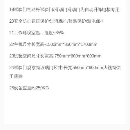
19
试验门
气动杆试验门/滑动门
滑动门为自动升降电极专用
20
安全防护
超压保护/过流保护/短路保护/漏电保护
21
工作环境
室温，湿度≤65%
22
主机尺寸
长宽高-1500mm*850mm*1700mm
23
试验空间尺寸
长宽高-750mm*600mm*800mm
24
试验门观察窗
玻璃门尺寸-长宽550mm*600mm
大视窗便
于观察
25
设备重量
约250KG