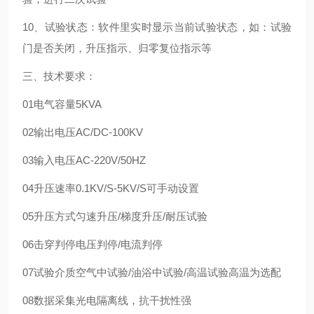
10、试验状态：软件里实时显示当前试验状态，如：试验
门是否关闭，升压指示、归零复位指示等
三、技术要求：
01
电气容量
5KVA
02
输出电压
AC/DC-100KV
03
输入电压
AC-220V/50HZ
04
升压速率
0.1KV/S-5KV/S
可手动设置
05
升压方式
匀速升压/梯度升压/耐压试验
06
击穿判停
电压判停/电流判停
07
试验介质
空气中试验/油浴中试验/高温试验
高温为选配
08
数据采集
光电隔离线，抗干扰性强