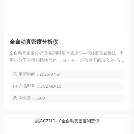
全自动真密度分析仪
全自动真密度分析仪-应用阿基米德原理—气体膨胀置换法，利
用小分子直径的惰性气体（He）在一定条件下的玻义尔-马略
特定律（PV=nRT），通过测定由于样品测试腔放入样品所引
更新时间：2026-07-24
起的样品测试腔气体容量的减少来精确测定样品的真实体积，
从而得到其真密度，真密度=质量/真实体积。
产品型号：GCZMD-10
浏览量：3680