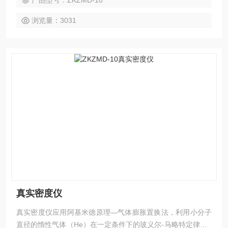
产品型号：ZKZMD-10
浏览量：3031
真实密度仪
真实密度仪应用阿基米德原理—气体膨胀置换法，利用小分子
直径的惰性气体（He）在一定条件下的玻义尔-马略特定律（P