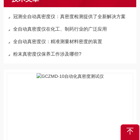
冠测全自动真密度仪：真密度检测提供了全新解决方案
全自动真密度仪在化工、制药行业的广泛应用
全自动真密度仪：精准测量材料密度的装置
粉末真密度仪保养工作涉及哪些?