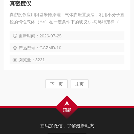
真密度仪
真密度仪应用阿基米德原理—气体膨胀置换法，利用小分子直
径的惰性气体（He）在一定条件下的玻义尔-马略特定律（PV
=nRT），通过测定由于样品测试腔放入样品所引起的样品测
更新时间：2026-07-25
试腔气体容量的减少来测定样品的真实体积，从而得到其真密
度，真密度=质量/真实体积。
产品型号：GCZMD-10
浏览量：3231
下一页
末页
扫码加微信，了解最新动态