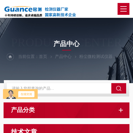
PRODUCTS CENTER
产品中心
当前位置：
首页
产品中心
粉尘微粒测试仪器
全自动
产品分类
技术文章