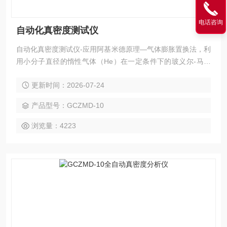
电话咨询
自动化真密度测试仪
自动化真密度测试仪-应用阿基米德原理—气体膨胀置换法，利
用小分子直径的惰性气体（He）在一定条件下的玻义尔-马略
特定律（PV=nRT），通过测定由于样品测试腔放入样品所引
更新时间：2026-07-24
起的样品测试腔气体容量的减少来精确测定样品的真实体积，
从而得到其真密度，真密度=质量/真实体积。
产品型号：GCZMD-10
浏览量：4223