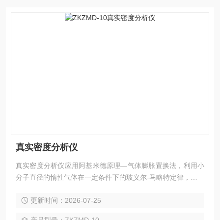
真实密度分析仪
真实密度分析仪应用阿基米德原理—气体膨胀置换法，利用小
分子直径的惰性气体在一定条件下的玻义尔-马略特定律，通过
测定由于样品测试腔放入样品所引起的样品测试腔气体容量的
更新时间：2026-07-25
减少来测定样品的真实体积，从而得到其真密度，真密度=质
量/真实体积。