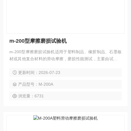
m-200型摩擦磨损试验机
m-200型摩擦磨损试验机适用于塑料制品、橡胶制品、石墨板
材或其他复合材料的滑动摩擦，磨损性能测试，主要由试验主
机及智能控制系统两大部分构成，通过微机控制系统进行操作
更新时间：2026-07-23
试验，在试验过程中同时可以显示数值、扭矩、时间曲线，并
可以随意设定试验次数，显示当前试验数值，设定时间及当前
产品型号：M-200A
试验时间等多种功能，随机配备彩色打印机，可以打印出带有
曲线、表格数据等标准要求的试验报告。
浏览量：6731