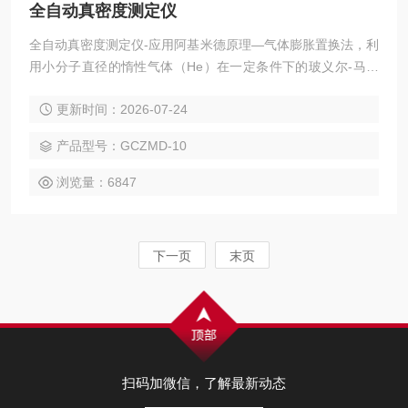
全自动真密度测定仪
全自动真密度测定仪-应用阿基米德原理—气体膨胀置换法，利
用小分子直径的惰性气体（He）在一定条件下的玻义尔-马略
特定律（PV=nRT），通过测定由于样品测试腔放入样品所引
更新时间：2026-07-24
起的样品测试腔气体容量的减少来精确测定样品的真实体积，
从而得到其真密度，真密度=质量/真实体积。
产品型号：GCZMD-10
浏览量：6847
下一页
末页
扫码加微信，了解最新动态