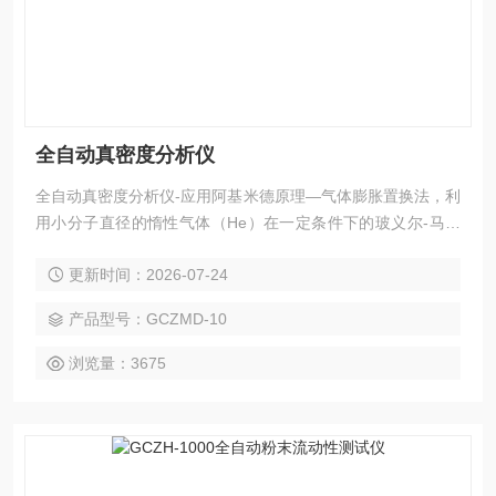
全自动真密度分析仪
全自动真密度分析仪-应用阿基米德原理—气体膨胀置换法，利
用小分子直径的惰性气体（He）在一定条件下的玻义尔-马略
特定律（PV=nRT），通过测定由于样品测试腔放入样品所引
更新时间：2026-07-24
起的样品测试腔气体容量的减少来精确测定样品的真实体积，
从而得到其真密度，真密度=质量/真实体积。
产品型号：GCZMD-10
浏览量：3675