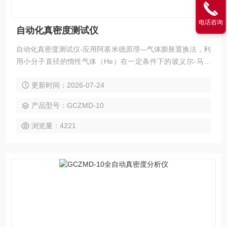
电话咨询
自动化真密度测试仪
自动化真密度测试仪-应用阿基米德原理—气体膨胀置换法，利
用小分子直径的惰性气体（He）在一定条件下的玻义尔-马略
特定律（PV=nRT），通过测定由于样品测试腔放入样品所引
更新时间：2026-07-24
起的样品测试腔气体容量的减少来精确测定样品的真实体积，
从而得到其真密度，真密度=质量/真实体积。
产品型号：GCZMD-10
浏览量：4221