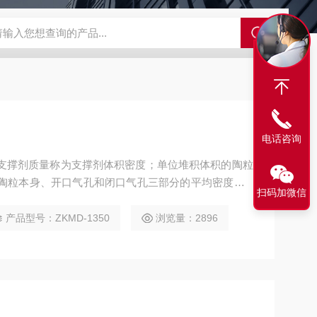
GCDDJ-50Kv绝缘材料电压击穿强度试验机
GCDDJ-100K
电话咨询
的支撑剂质量称为支撑剂体积密度；单位堆积体积的陶粒
陶粒本身、开口气孔和闭口气孔三部分的平均密度。1.
扫码加微信
高304.8mm；支撑剂下落点起到一仪器台面的距离21
高12.7mm； 桶状容器高76.2mm；
产品型号：ZKMD-1350
浏览量：2896