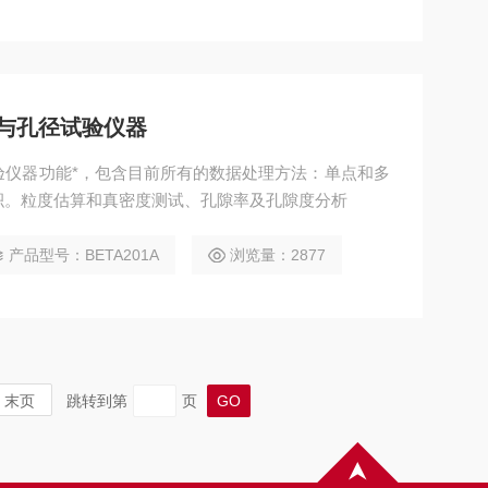
积与孔径试验仪器
径试验仪器功能*，包含目前所有的数据处理方法：单点和多
比表面积。粒度估算和真密度测试、孔隙率及孔隙度分析
产品型号：BETA201A
浏览量：2877
末页
跳转到第
页