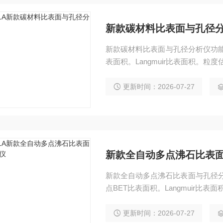
新款碳材料比表面与孔径
新款碳材料比表面与孔径分析仪功能
表面积。Langmuir比表面积。
更新时间：2026-07-27
新款全自动多点沸石比表
新款全自动多点沸石比表面与孔径
点BET比表面积。Langmuir
更新时间：2026-07-27