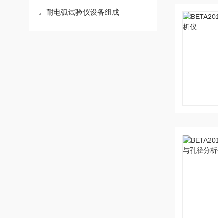
耐电弧试验仪设备组成