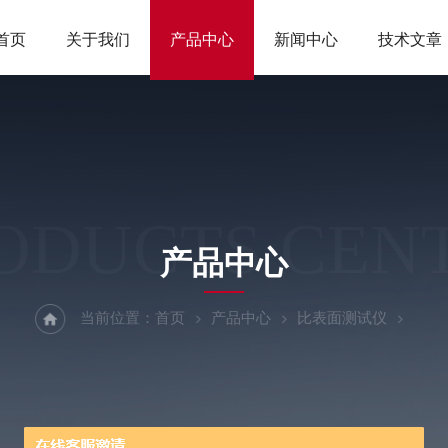
首页
关于我们
产品中心
新闻中心
技术文章
ODUCTS CEN
产品中心
当前位置：
首页
产品中心
比表面测试仪