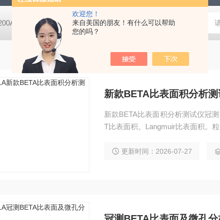
欢迎您！
-200A微动摩擦磨损实验机
来自美国的朋友！有什么可以帮助
GCDDJ-50Kv电压击穿试验仪-微机控制
您的吗？
新款BETA比表面积分析
新款BETA比表面积分析测试仪冠
T比表面积。Langmuir比表面
更新时间：2026-07-27
冠测BETA比表面及微孔分