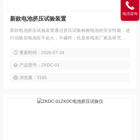
电话咨询
新款电池挤压试验装置
新款电池挤压试验装置通过挤压试验检验电池的安全性能，进
行试验后电池应不起火，不爆炸；也是各电池厂家及研究的检
测设备。
更新时间：2026-07-24
产品型号：ZKDC-01
浏览量：3165