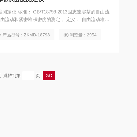
仪 标准： GB/T18798-2013固态速溶茶的自由流
和紧密堆积密度的测定； 定义： 自由流动堆积
一个容器后的质量与体积的比值
产品型号：ZKMD-18798
浏览量：2954
末页 跳转到第
页