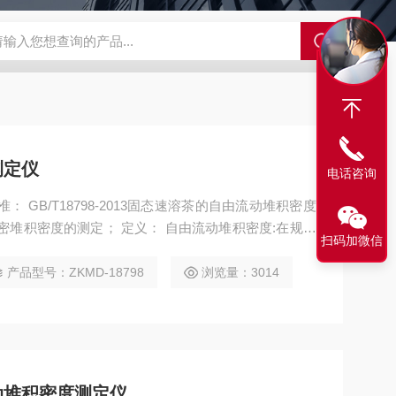
GCDDJ-50Kv绝缘材料电压击穿强度试验机
GCDDJ-100K
测定仪
电话咨询
 GB/T18798-2013固态速溶茶的自由流动堆积密度
 定义： 自由流动堆积密度:在规定
扫码加微信
的质量与体积的比值
产品型号：ZKMD-18798
浏览量：3014
动堆积密度测定仪