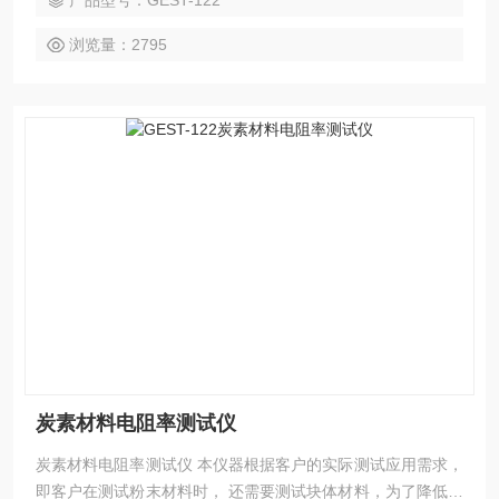
产品型号：GEST-122
浏览量：2795
炭素材料电阻率测试仪
炭素材料电阻率测试仪 本仪器根据客户的实际测试应用需求，
即客户在测试粉末材料时， 还需要测试块体材料，为了降低客