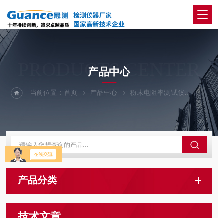
PRODUCTS CENTER
产品中心
当前位置：
首页
产品中心
粉末电阻率测试仪
122
产品分类
技术文章