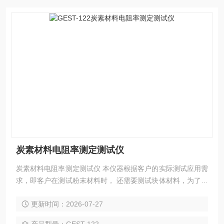
炭素材料电阻率测定测试仪
炭素材料电阻率测定测试仪 本仪器根据客户的实际测试应用需
求，即客户在测试粉末材料时， 还需要测试块体材料，为了降
低客户采购成本，满足同时测试粉末和块体材料的需求， 本仪
更新时间：2026-07-27
器电阻率测试主机根据测试粉末和块体材料的测试标准，分别
设计了不同的测试页面， 满足不同类型材料的测试需求。