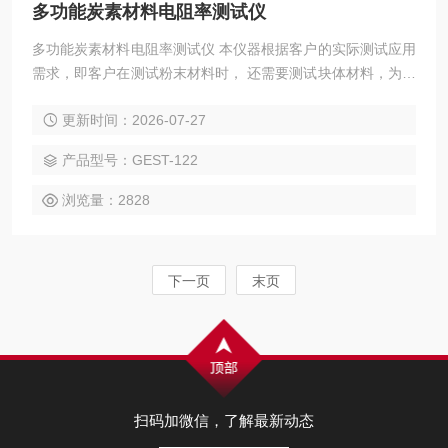
多功能炭素材料电阻率测试仪
多功能炭素材料电阻率测试仪 本仪器根据客户的实际测试应用
需求，即客户在测试粉末材料时， 还需要测试块体材料，为了
降低客户采购成本，满足同时测试粉末和块体材料的需求， 本
更新时间：2026-07-27
仪器电阻率测试主机根据测试粉末和块体材料的测试标准，分
别设计了不同的测试页面， 满足不同类型材料的测试需求。
产品型号：GEST-122
浏览量：2828
下一页
末页
扫码加微信，了解最新动态