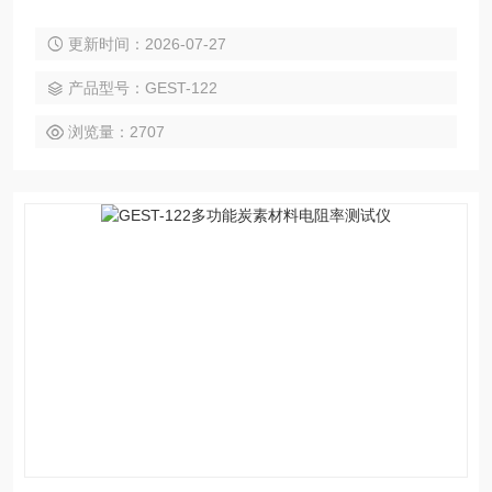
户采购成本，满足同时测试粉末和块体材料的需求， 本仪器电
更新时间：2026-07-27
阻率测试主机根据测试粉末和块体材料的测试标准，分别设计
了不同的测试页面， 满足不同类型材料的测试需求。
产品型号：GEST-122
浏览量：2707