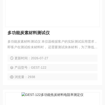
多功能炭素材料测试仪
多功能炭素材料测试仪 本仪器根据客户的实际测试应用需求，
即客户在测试粉末材料时， 还需要测试块体材料，为了降低客
户采购成本，满足同时测试粉末和块体材料的需求， 本仪器电
更新时间：2026-07-27
阻率测试主机根据测试粉末和块体材料的测试标准，分别设计
了不同的测试页面， 满足不同类型材料的测试需求。
产品型号：GEST-122
浏览量：2938