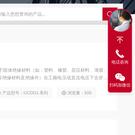
GCDDJ-50Kv绝缘材料电压击穿强度试验机
GCDDJ-100K
电话咨询
用于固体绝缘材料（如：塑料、橡胶、层压材料、薄膜、
等绝缘材料及绝缘件）在工频电压或直流电压下击穿强
扫码加微信
产品型号：GCDDJ-系列
浏览量：500