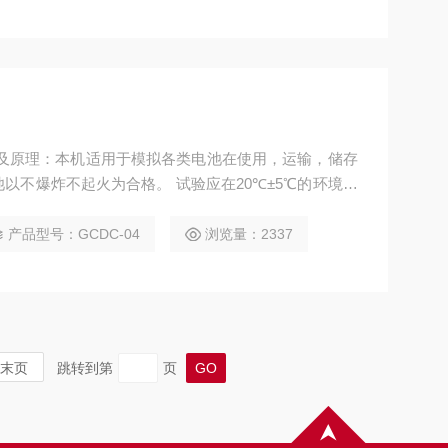
的及原理：本机适用于模拟各类电池在使用，运输，储存
以不爆炸不起火为合格。 试验应在20℃±5℃的环境温
热电偶的触点 固定在电池大表面上）置于通风橱中，用
/s-40mm/s的速度刺穿电 池最大表面的中心位置，并保
产品型号：GCDC-04
浏览量：2337
末页
跳转到第
页