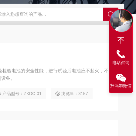
GCDDJ-50Kv绝缘材料电压击穿强度试验机
GCDDJ-100K
电话咨询
验检验电池的安全性能，进行试验后电池应不起火，不
测设备。
扫码加微信
产品型号：ZKDC-01
浏览量：3157