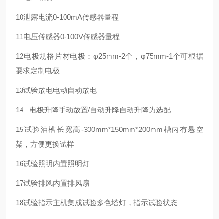
10
泄露电流
0-100mA
传感器量程
11
电压传感器
0-100V
传感器量程
12
电极规格
片材电极：φ25mm-2个，φ75mm-1个
可根据
要求定制电极
13
试验放电
电动自动放电
14
电极升降
手动放置/自动升降
自动升降为选配
15
试验油槽
长宽高-300mm*150mm*200mm
槽内有悬空
架，方便更换试样
16
试验照明
内置照明灯
17
试验排风
内置排风扇
18
试验指示
主机集成试验多色塔灯，指示试验状态