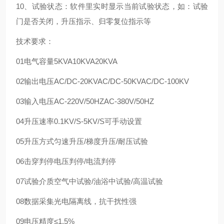
10、试验状态：软件里实时显示当前试验状态，如：试验
门是否关闭，升压指示、归零复位指示等
技术要求：
01
电气容量
5KVA
10KVA
20KVA
02
输出电压
AC/DC-20KV
AC/DC-50KV
AC/DC-100KV
03
输入电压
AC-220V/50HZ
AC-380V/50HZ
04
升压速率
0.1KV/S-5KV/S
可手动设置
05
升压方式
匀速升压/梯度升压/耐压试验
06
击穿判停
电压判停/电流判停
07
试验介质
空气中试验/油浴中试验/高温试验
08
数据采集
光电隔离线，抗干扰性强
09
电压精度
≤1.5%