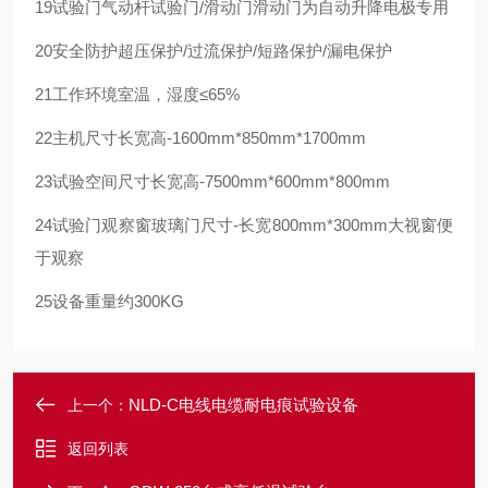
19
试验门
气动杆试验门/滑动门
滑动门为自动升降电极专用
20
安全防护
超压保护/过流保护/短路保护/漏电保护
21
工作环境
室温，湿度≤65%
22
主机尺寸
长宽高-1600mm*850mm*1700mm
23
试验空间尺寸
长宽高-7500mm*600mm*800mm
24
试验门观察窗
玻璃门尺寸-长宽800mm*300mm
大视窗便
于观察
25
设备重量
约300KG
NLD-C电线电缆耐电痕试验设备
上一个：
返回列表