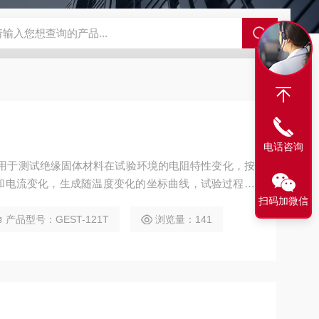
GCDDJ-50Kv绝缘材料电压击穿强度试验机
GCDDJ-100K
电话咨询
要用于测试绝缘固体材料在试验环境的电阻特性变化，按
和电流变化，生成随温度变化的坐标曲线，试验过程自
曲线报告，可导出和打印。
扫码加微信
产品型号：GEST-121T
浏览量：141