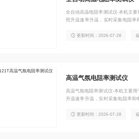
全自动高温电阻率测试仪-本机主
照升温速率升温，实时采集电阻率
动化，能够生成电子报告，并生成
更新时间：2026-07-28
高温气氛电阻率测试仪
高温气氛电阻率测试仪-本机主要
升温速率升温，实时采集电阻率和
化，能够生成电子报告，并生成曲
更新时间：2026-07-28