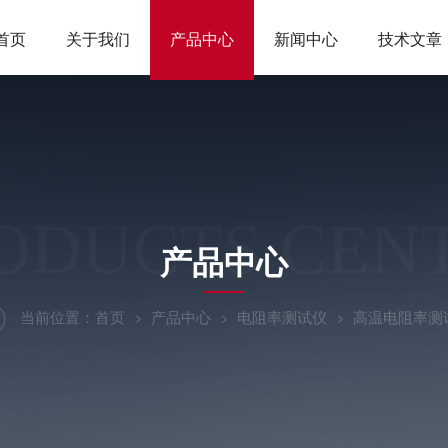
首页
关于我们
产品中心
新闻中心
技术文章
ODUCTS CEN
产品中心
当前位置：
首页
产品中心
电阻率测试仪
高温电阻率测