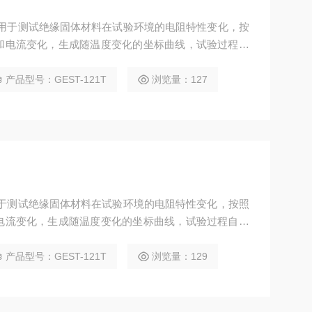
要用于测试绝缘固体材料在试验环境的电阻特性变化，按
和电流变化，生成随温度变化的坐标曲线，试验过程自
曲线报告，可导出和打印。
产品型号：GEST-121T
浏览量：127
用于测试绝缘固体材料在试验环境的电阻特性变化，按照
电流变化，生成随温度变化的坐标曲线，试验过程自动
线报告，可导出和打印。
产品型号：GEST-121T
浏览量：129