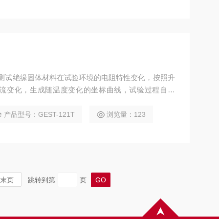
于测试绝缘固体材料在试验环境的电阻特性变化，按照升
流变化，生成随温度变化的坐标曲线，试验过程自动
线报告，可导出和打印。
产品型号：GEST-121T
浏览量：123
末页
跳转到第
页