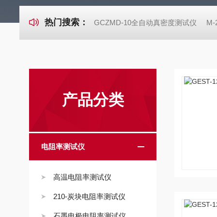
热门搜索：
GCZMD-10全自动真密度测试仪
M
产品分类
电阻率测试仪
高温电阻率测试仪
210-炭块电阻率测试仪
石墨电极电阻率测试仪