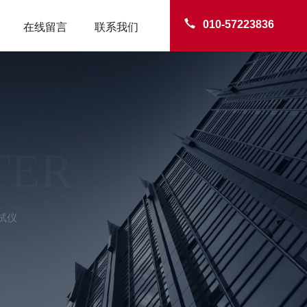
010-57223836
在线留言
联系我们
TER
试仪