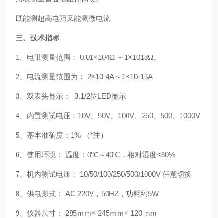
既能测超高电阻又能测微电流
三、技术指标
1
、电阻测量范围：
0.01
×
104
Ω
～
1
×
1018
Ω。
2
、电流测量范围为：
2
×
10-4A
～
1
×
10-16A
3
、双表头显示：
3.1/2
位
LED
显示
4
、内置测试电压：
10V
、
50V
、
100V
、
250
、
500
、
1000V
5
、基本准确度：
1% （*
注
）
6
、使用环境：
温度：
0
℃
～
40
℃
，相对湿度
<80%
7
、机内测试电压：
10/50/100/250/500/1000V
任意切换
8
、供电形式：
AC 220V
，
50HZ
，功耗约
5W
9
、仪器尺寸：
285
ｍｍ×
245
ｍｍ×
120 mm