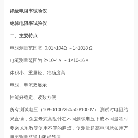
绝缘电阻率试验仪
绝缘电阻率试验仪
二、主要特点
电阻测量范围宽
0.01
×
104
Ω
～
1
×
1018
Ω
电流测量范围为
2
×
10-4
Ａ
～
1
×
10-16
Ａ
体积小、重量轻、准确度高
电阻、电流双显示
性能好稳定、读数方便
所有测试电压
（10/50/100/250/500/1000V）
测试时电阻结
果直读，免去老式高阻计在不同测试电压下或不同量程时
要乘以系数等使用不便的麻烦，使测量超高电阻就如用万
用表测量普通电阻样简便。