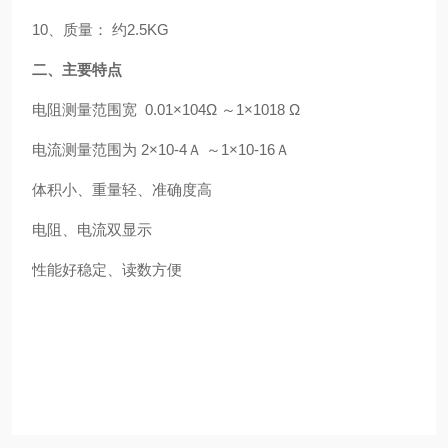
10
、质量：
约
2.5KG
二、主要特点
电阻测量范围宽
0.01
×
104
Ω
～
1
×
1018
Ω
电流测量范围为
2
×
10-4
Ａ
～
1
×
10-16
Ａ
体积小、重量轻、准确度高
电阻、电流双显示
性能好稳定、读数方便