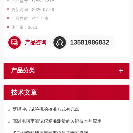
产品型号：GEST-121A
膜、及粉体、液体、及固体和膏体形状的各种绝缘材料体积和表
更新时间：2026-07-26
面电阻值的测定。本仪器除能测电阻外，还能直接测量微弱电
流。
厂商性质：生产厂家
访问量：3011
13581986832
产品咨询
产品分类
技术文章
落锤冲击试验机的校准方式有几点
高温电阻率测试仪精准测量的关键技术与应用
多功能塑料球压痕硬度仪日常维护指南