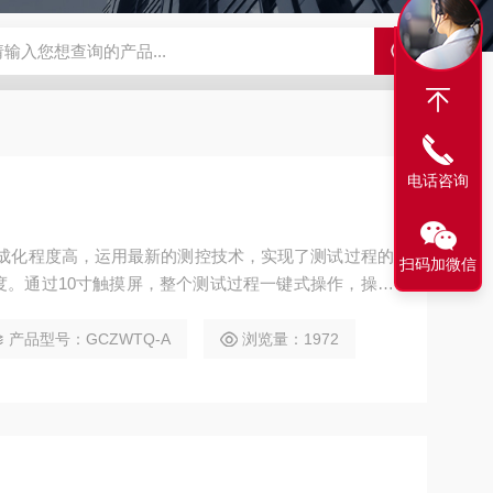
GCDDJ-50Kv绝缘材料电压击穿强度试验机
GCDDJ-100K
电话咨询
集成化程度高，运用最新的测控技术，实现了测试过程的
扫码加微信
度。通过10寸触摸屏，整个测试过程一键式操作，操作
、科研院所，质检单位进行海绵透气性测定的仪器。
产品型号：GCZWTQ-A
浏览量：1972