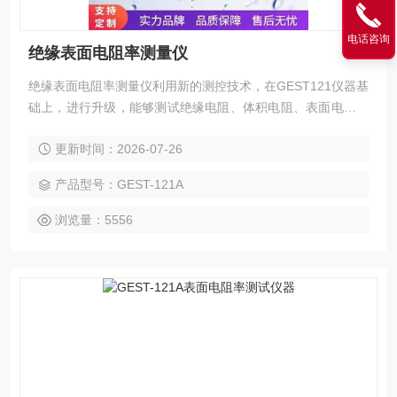
电话咨询
绝缘表面电阻率测量仪
绝缘表面电阻率测量仪利用新的测控技术，在GEST121仪器基
础上，进行升级，能够测试绝缘电阻、体积电阻、表面电阻，
并且能够自动计算电阻率.,同时可以对测试数据进行打印本仪
更新时间：2026-07-26
器具有精度高、显示迅速、性好稳定、读数方便， 适用于橡
胶、塑料、薄膜、及粉体、液体、及固体和膏体形状的各种绝
产品型号：GEST-121A
缘材料体积和表面电阻值的测定。本仪器除能测电阻外，还能
直接测量微弱电流。
浏览量：5556