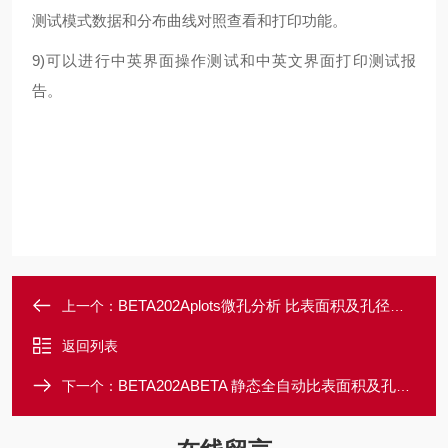
测试模式数据和分布曲线对照查看和打印功能。
9)可以进行中英界面操作测试和中英文界面打印测试报
告。
BETA202Aplots微孔分析 比表面积及孔径测试仪
上一个：
返回列表
BETA202ABETA 静态全自动比表面积及孔径测试仪
下一个：