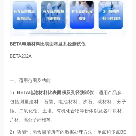
BETA电池材料比表面积及孔径测试仪
BETA202A
一、适用范围及功能
1）
BETA电池材料比表面积及孔径测试仪
，适用产品多：
包括测量建材、石墨、电池材料、沸石、碳材料、分子
筛、二氧化铝、土壤、有机化合物等粉体以及各种块材、
片材、高分子纤维等。
2）功能*，包含目前所有的数据处理方法：单点和多点BE