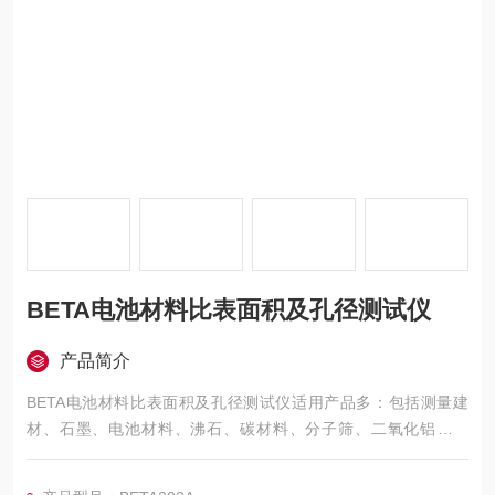
BETA电池材料比表面积及孔径测试仪
产品简介
BETA电池材料比表面积及孔径测试仪适用产品多：包括测量建
材、石墨、电池材料、沸石、碳材料、分子筛、二氧化铝、土
壤、有机化合物等粉体以及各种块材、片材、高分子纤维等。
功能*，包含目前所有的数据处理方法：单点和多点BET比表面