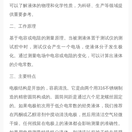
可以了解液体的物理和化学性质，为科研、生产等领域提
供重要参考。
二、工作原理
基于电容或电阻的测量原理。当被测液体置于测试仪的测
试腔中时，测试仪会产生一个电场，使液体分子发生极
化。通过测量电场中电容或电阻的变化，可以计算出液体
的介电常数。
三、主要特点
电极结构是开放的，容易清洗。它是由两个用316不锈钢制
造的精密圆筒构成的。圆筒间距是通过六个尼龙螺丝固定
的。如果电极初次用于低介电常数的烃类液体，我们推荐
在丙酮或乙醇溶剂中搅动清洗电极，然后用清洁空气轻微
干燥。任何残留在电极上的液体都会影响测量的准确性。