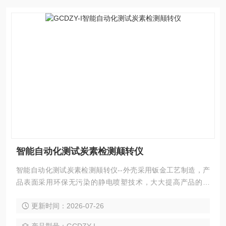
智能自动化测试炭素检测颠转仪
智能自动化测试炭素检测颠转仪--外壳采用钣金工艺制造，产
品表面采用环保无污染的静电喷塑技术，大大提高产品的耐
磨、耐腐蚀性能。该仪器所用真空泵、传感器及其控制元件均
更新时间：2026-07-26
严格测试，确保各项数据稳定，准确、可靠。采用可编程序逻
辑控制器（PLC）控制，实验过程和数据全智能化处理；通过