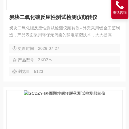
电话咨询
炭块二氧化碳反应性测试检测仪颠转仪
炭块二氧化碳反应性测试检测仪颠转仪--外壳采用钣金工艺制
造，产品表面采用环保无污染的静电喷塑技术，大大提高产品
的耐磨、耐腐蚀性能。该仪器所用真空泵、传感器及其控制元
更新时间：2026-07-27
件均严格测试，确保各项数据稳定，准确、可靠。采用可编程
序逻辑控制器（PLC）控制，实验过程和数据全智能化处理；
产品型号：ZKDZY-I
通过软件可实现远程监控和数据分析。便捷的人机交互界面、
高精度，智能化的测量技术，助力提升企业产品测量效率。
浏览量：5123