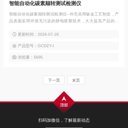
智能自动化碳素颠转测试检测仪
智能自动化碳素颠转测试检测仪--外壳采用钣金工艺制造，产
品表面采用环保无污染的静电喷塑技术，大大提高产品的耐
磨、耐腐蚀性能。该仪器所用真空泵、传感器及其控制元件均
更新时间：2026-07-26
严格测试，确保各项数据稳定，准确、可靠。采用可编程序逻
辑控制器（PLC）控制，实验过程和数据全智能化处理；通过
产品型号：GCDZY-I
软件可实现远程监控和数据分析。便捷的人机交互界面、高精
度，智能化的测量技术，助力提升企业产品测量效率。
浏览量：5695
下一页
末页
扫码加微信，了解最新动态