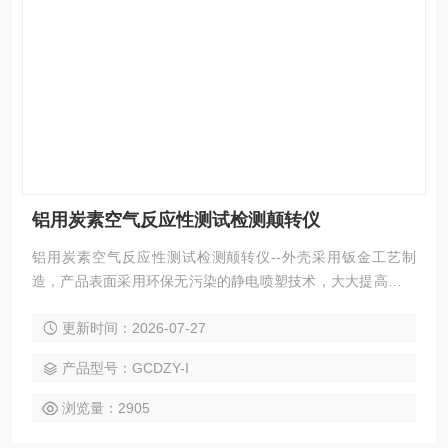
铝用炭素空气反应性测试检测颠转仪
铝用炭素空气反应性测试检测颠转仪--外壳采用钣金工艺制
造，产品表面采用环保无污染的静电喷塑技术，大大提高产品
的耐磨、耐腐蚀性能。该仪器所用真空泵、传感器及其控制元
更新时间：2026-07-27
件均严格测试，确保各项数据稳定，准确、可靠。采用可编程
序逻辑控制器（PLC）控制，实验过程和数据全智能化处理；
产品型号：GCDZY-I
通过软件可实现远程监控和数据分析。便捷的人机交互界面、
高精度，智能化的测量技术，助力提升企业产品测量效率。
浏览量：2905