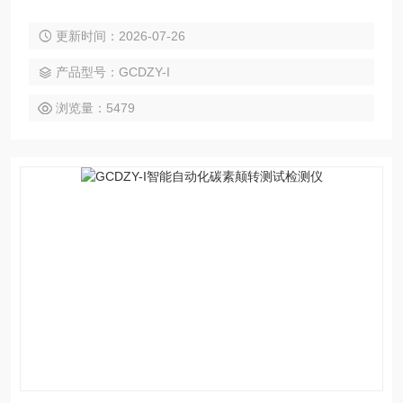
磨、耐腐蚀性能。该仪器所用真空泵、传感器及其控制元件均
更新时间：2026-07-26
严格测试，确保各项数据稳定，准确、可靠。采用可编程序逻
辑控制器（PLC）控制，实验过程和数据全智能化处理；通过
产品型号：GCDZY-I
软件可实现远程监控和数据分析。便捷的人机交互界面、高精
度，智能化的测量技术，助力提升企业产品测量效率。
浏览量：5479