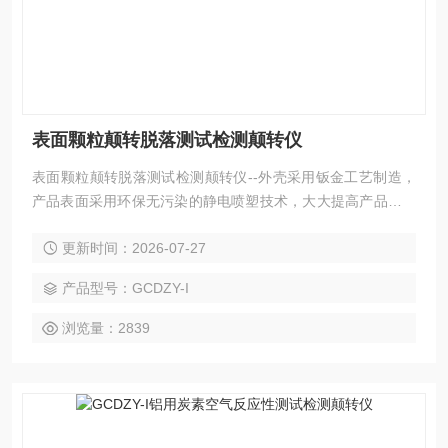
表面颗粒颠转脱落测试检测颠转仪
表面颗粒颠转脱落测试检测颠转仪--外壳采用钣金工艺制造，
产品表面采用环保无污染的静电喷塑技术，大大提高产品的耐
磨、耐腐蚀性能。该仪器所用真空泵、传感器及其控制元件均
更新时间：2026-07-27
严格测试，确保各项数据稳定，准确、可靠。采用可编程序逻
辑控制器（PLC）控制，实验过程和数据全智能化处理；通过
产品型号：GCDZY-I
软件可实现远程监控和数据分析。便捷的人机交互界面、高精
度，智能化的测量技术，助力提升企业产品测量效率。
浏览量：2839