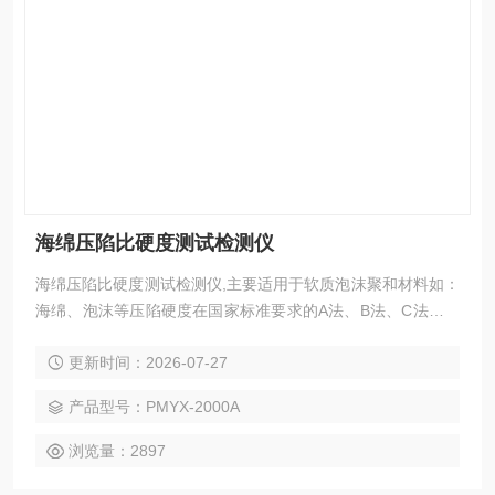
海绵压陷比硬度测试检测仪
海绵压陷比硬度测试检测仪,主要适用于软质泡沫聚和材料如：
海绵、泡沫等压陷硬度在国家标准要求的A法、B法、C法及其
它试验条件下对标准尺寸的海绵、泡沫等试样进行标准的测
更新时间：2026-07-27
试，测定海绵、泡沫等材料的凹入硬度指数、凹入硬度特性、
凹入硬度检验以及压缩应力的测试。
产品型号：PMYX-2000A
浏览量：2897