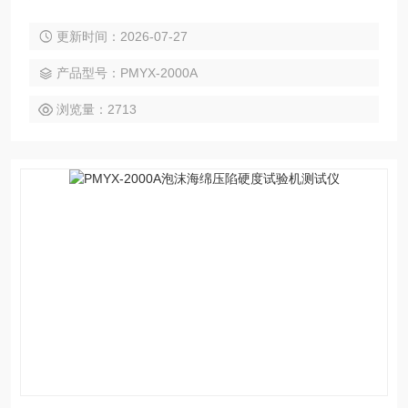
及其它试验条件下对标准尺寸的海绵、泡沫等试样进行标准的
更新时间：2026-07-27
测试，测定海绵、泡沫等材料的凹入硬度指数、凹入硬度特
性、凹入硬度检验以及压缩应力的测试。
产品型号：PMYX-2000A
浏览量：2713