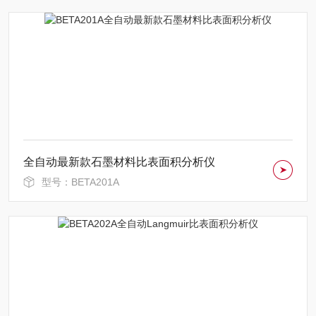
全自动最新款石墨材料比表面积分析仪
型号：BETA201A