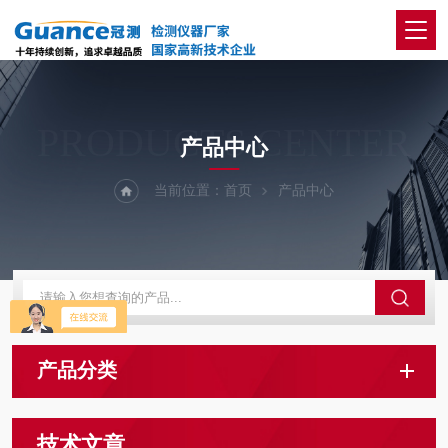
PRODUCTS CENTER
产品中心
当前位置：
首页
产品中心
产品分类
技术文章