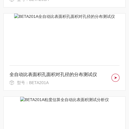
全自动比表面积孔面积对孔径的分布测试仪
型号：BETA201A