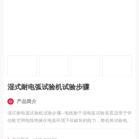
湿式耐电弧试验机试验步骤
产品简介
湿式耐电弧试验机试验步骤--电线耐干湿电弧试验装置适用于评
估航空用电线绝缘在电弧环境下抗破坏的能力，整机将试验电源
控制与机械切割装置、滴液装置有机结合，采用10寸高清触摸屏
参数化控制；整个装置采用西门子PLC进行控制。电压、电流、