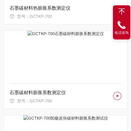
石墨碳材料热膨胀系数测定仪
型号：GCTKP-700
电话咨询
石墨碳材料膨胀系数测定仪
型号：GCTKP-700