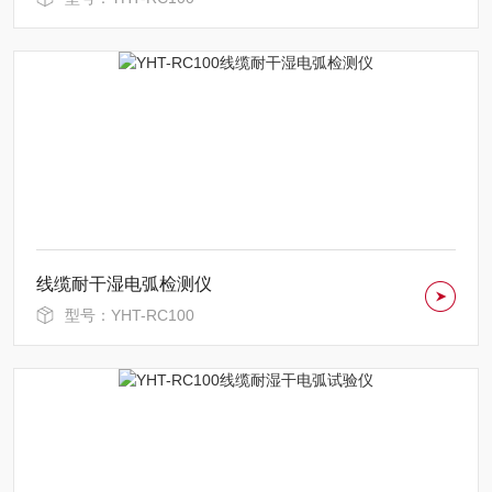
线缆耐干湿电弧检测仪
型号：YHT-RC100