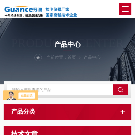
PRODUCTS CENTER
产品中心
当前位置：
首页
产品中心
产品分类
技术文章