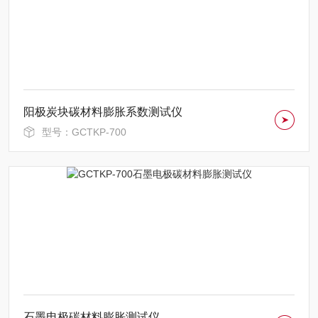
阳极炭块碳材料膨胀系数测试仪
型号：GCTKP-700
石墨电极碳材料膨胀测试仪