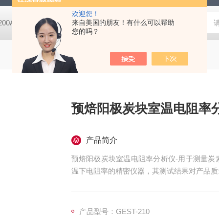
欢迎您！
-200A微动摩擦磨损实验机
来自美国的朋友！有什么可以帮助
GCDDJ-50Kv电压击穿试验仪-微机控制
您的吗？
预焙阳极炭块室温电阻率
产品简介
预焙阳极炭块室温电阻率分析仪-用于测量炭
温下电阻率的精密仪器，其测试结果对产品质
产品型号：GEST-210