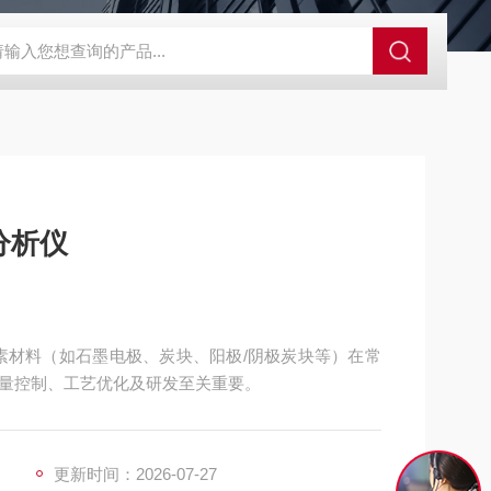
GCDDJ-50Kv绝缘材料电压击穿强度试验机
GCDDJ-100K
分析仪
素材料（如石墨电极、炭块、阳极/阴极炭块等）在常
量控制、工艺优化及研发至关重要。
更新时间：2026-07-27