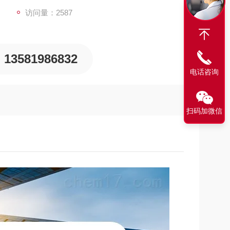
访问量：2587
13581986832
电话咨询
扫码加微信