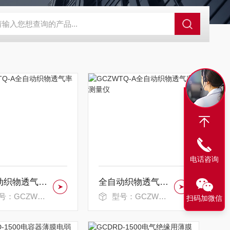
GCDDJ-50Kv绝缘材料电压击穿强度试验机
GCDDJ-100K
电话咨询
全自动织物透气率检测仪
全自动织物透气率测量仪
：GCZWTQ-A
型号：GCZWTQ-A
扫码加微信