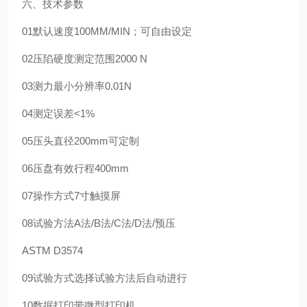
六、技术参数
01
默认速度
100MM/MIN；可自由设定
02
压陷硬度测定范围
2000 N
03
测力最小分辨率
0.01N
04
测定误差
<1%
05
压头直径
200mm
可定制
06
压盘有效行程
400mm
07
操作方式
7寸触摸屏
08
试验方法
A法/B法/C法/D法/预压
ASTM D3574
09
试验方式
选择试验方法后自动进行
10
数据打印
带微型打印机