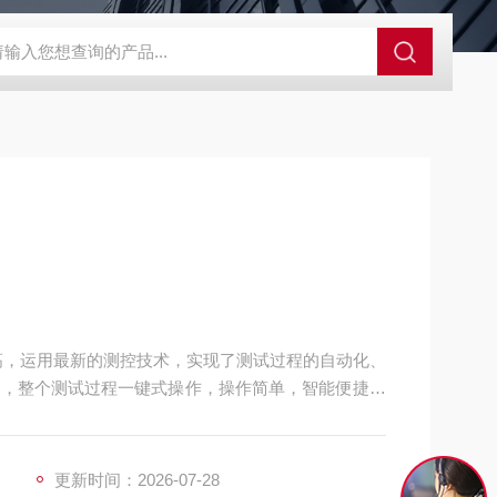
GCDDJ-50Kv绝缘材料电压击穿强度试验机
GCDDJ-100K
高，运用最新的测控技术，实现了测试过程的自动化、
屏，整个测试过程一键式操作，操作简单，智能便捷，
绵透气性测定的仪器。
更新时间：2026-07-28