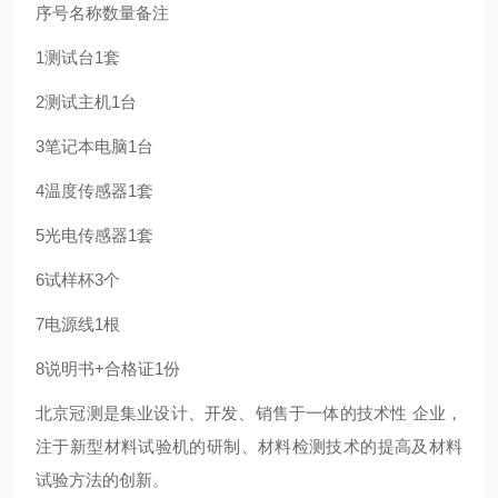
序号
名称
数量
备注
1
测试台
1套
2
测试主机
1台
3
笔记本电脑
1台
4
温度传感器
1套
5
光电传感器
1套
6
试样杯
3个
7
电源线
1根
8
说明书+合格证
1份
北京冠测是集业设计、开发、销售于一体的技术性 企业，
注于新型材料试验机的研制、材料检测技术的提高及材料
试验方法的创新。