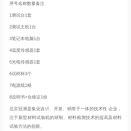
序号
名称
数量
备注
1
测试台
1套
2
测试主机
1台
3
笔记本电脑
1台
4
温度传感器
1套
5
光电传感器
1套
6
试样杯
3个
7
电源线
1根
8
说明书+合格证
1份
北京冠测是集业设计、开发、销售于一体的技术性 企业，
注于新型材料试验机的研制、材料检测技术的提高及材料
试验方法的创新。