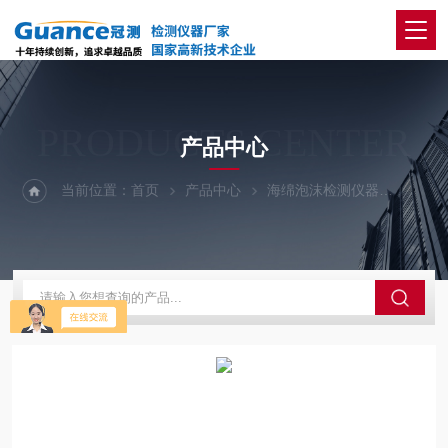
PRODUCTS CENTER
产品中心
当前位置：
首页
产品中心
海绵泡沫检测仪器
海绵泡