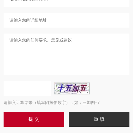
请输入计算结果（填写阿拉伯数字），如：三加四=7