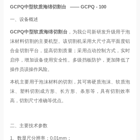
GCPQ中型软质海绵切割台
—— GCPQ - 100
一、设备概述
GCPQ中型软质海绵切割台
，为我公司新研发升级用于泡
沫材料切割的主要机型。该切割机采用大尺寸高平面度铝
合金切割平台，提高切割质量；采用点动控制方式，实时
启停，增加设备使用安全性。多级挡板防护，更加降低了
操作员误操作风险。
本机主要用于泡沫材料的切割，其可将硬质泡沫、软质泡
沫、塑料切割成方形、长方形、条形等，具有切割效率
高，切割尺寸准确等优点。
二、主要技术参数
1、数显尺分辨率：0.01mm；