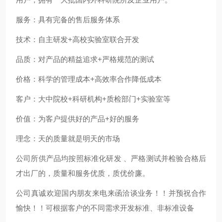
服务：具有完备的售后服务体系
技术：自主研发+高校实验室联合开发
品质：对产品的精益追求+严格规范的测试
价格：科学的管理成本+高效率合作降低成本
客户：大中院校+科研机构+质检部门+实验室等
价值：为客户提供好的产品+好的服务
理念：天的质量就是明天的市场
公司所供产品均按照标准化研发 、严格测试并检验合格后
才出厂的，质量和服务优质，质优价廉。
公司真诚欢迎国内朋友来电来函洽谈业务！！并预祝合作
愉快！！可根据客户的不同需求开发标准、非标准设备