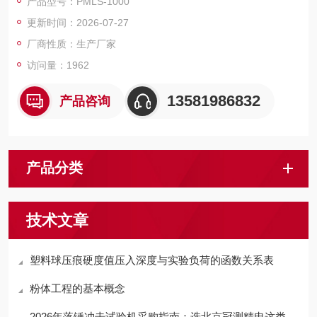
产品型号：PMLS-1000
控制技术及外形设计，本机外形美观、操作方便、性能稳定可
更新时间：2026-07-27
靠。该机采用全数字调速电机及全数字调速系统作为驱动装置，
经圆弧同步带及圆弧同步带轮减速系统减速后带动精密丝杠副加
厂商性质：生产厂家
载.
访问量：1962
13581986832
产品咨询
产品分类
技术文章
塑料球压痕硬度值压入深度与实验负荷的函数关系表
粉体工程的基本概念
2026年落锤冲击试验机采购指南：选北京冠测精电这类靠谱厂家更省心