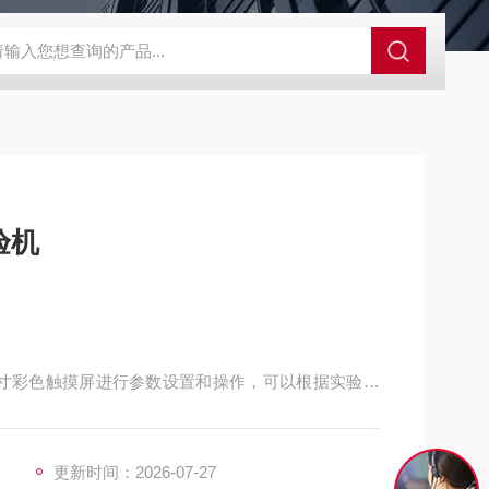
GCDDJ-50Kv绝缘材料电压击穿强度试验机
GCDDJ-100K
验机
7寸彩色触摸屏进行参数设置和操作，可以根据实验需
器的最大特点是：试样随着冲击时间和次数的增加，
样托盘的高度，使冲击负荷始终保持在设定的冲击负
更新时间：2026-07-27