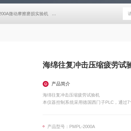
-200A微动摩擦磨损实验机
GCDDJ-50Kv电压击穿试验仪-微机控制
海绵往复冲击压缩疲劳试
产品简介
海绵往复冲击压缩疲劳试验机
本仪器控制系统采用德国西门子PLC，通过
要设定冲击负荷及实验次数和冲击厚度，本仪
冲击载荷小于设定冲击负荷时能够自动调节试
荷范围内，当试验完成后，具有报警提示！
产品型号：PMPL-2000A