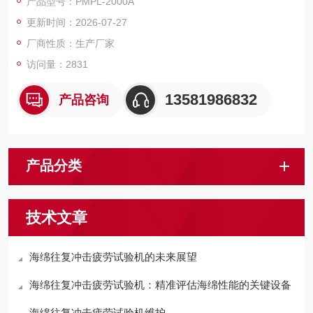
产品型号：PMPL-2000A
加，冲击载荷小于设定冲击负荷时能够自动调节试样托盘的高
更新时间：2026-07-27
度，使冲击负荷始终保持在设定的冲击负荷范围内，当试验完成
后，具有报警提示！
厂商性质：生产厂家
访问量：2831
13581986832
产品咨询
产品分类
技术文章
海绵往复冲击疲劳试验机的未来展望
海绵往复冲击疲劳试验机：精准评估海绵性能的关键设备
海绵往复冲击疲劳试验机维护