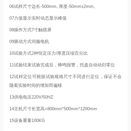
06
试样尺寸
边长-500mm, 厚度-50mm±2mm,
07
力值显示
实时动态显示峰值
08
操作方式
7寸触摸屏
09
驱动方式
伺服电机
10
试验方式2种
恒定压力/厚度压缩百分比
11
试验结束
试验完成后，蜂鸣报警，托盘自动动归零位
12
试样定位
可根据试验规格尺寸不同进行定位，保证不会
随着实验时间的增加而偏移
13
供电电压
220V/50HZ
14
主机尺寸
长宽高=800mm*500mm*1200mm
15
设备重量
100KG