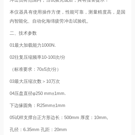
本仪器具有使用操作方便，性能可靠，测量精度高，是国
内智能化、自动化海绵疲劳冲击试验机。
二、技术参数
01
最大加载能力
1000N.
02
往复压缩频率
10-100次/分
（标准要求：70±5次/分）
03
最大压缩次数
＞10万次
04
压盘直径
φ250 mm±1mm.
下边缘圆角：R25mm±1mm
05
试样支撑台
正方形边长：500mm 厚度：10mm,
孔径：6.35mm 孔距：20mm