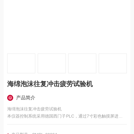
海绵泡沫往复冲击疲劳试验机
产品简介
海绵泡沫往复冲击疲劳试验机
本仪器控制系统采用德国西门子PLC，通过7寸彩色触摸屏进行参
数设置和操作，可以根据实验需要设定冲击负荷及实验次数和冲
击厚度，本仪器的最大特点是：试样随着冲击时间和次数的增