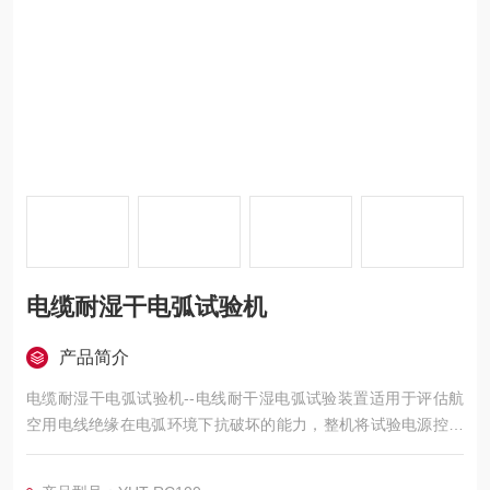
电缆耐湿干电弧试验机
产品简介
电缆耐湿干电弧试验机--电线耐干湿电弧试验装置适用于评估航
空用电线绝缘在电弧环境下抗破坏的能力，整机将试验电源控制
与机械切割装置、滴液装置有机结合，采用10寸高清触摸屏参数
化控制；整个装置采用西门子PLC进行控制。电压、电流、流量