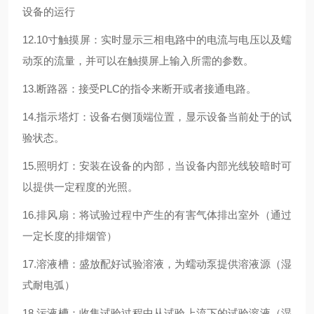
设备的运行
12.10寸触摸屏：实时显示三相电路中的电流与电压以及蠕
动泵的流量，并可以在触摸屏上输入所需的参数。
13.断路器：接受PLC的指令来断开或者接通电路。
14.指示塔灯：设备右侧顶端位置，显示设备当前处于的试
验状态。
15.照明灯：安装在设备的内部，当设备内部光线较暗时可
以提供一定程度的光照。
16.排风扇：将试验过程中产生的有害气体排出室外（通过
一定长度的排烟管）
17.溶液槽：盛放配好试验溶液，为蠕动泵提供溶液源（湿
式耐电弧）
18.污液槽：收集试验过程中从试验上流下的试验溶液（湿