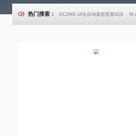
热门搜索：
GCZMD-10全自动真密度测试仪
M