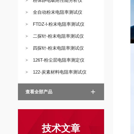
粉体静电吸附性能分析仪
全自动粉末电阻率测试仪
FTDZ-I-粉末电阻率测试仪
二探针-粉末电阻率测试仪
四探针-粉末电阻率测试仪
126T-粉尘层电阻率测定仪
122-炭素材料电阻率测试仪
查看全部产品
技术文章