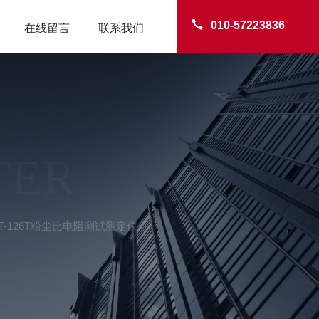
010-57223836
在线留言
联系我们
TER
ST-126T粉尘比电阻测试测定仪