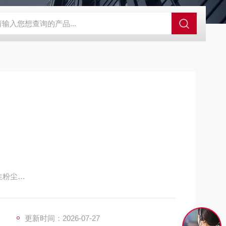
GCDDJ-50Kv绝缘材料电压击穿强度试验机
GCDDJ-100K
性粉尘
尘
距离分隔，两电极之间测得的电阻最小值。
更新时间：2026-07-27