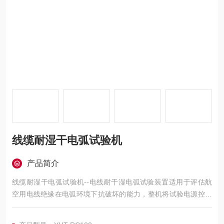
线缆耐湿干电弧试验机
产品简介
线缆耐湿干电弧试验机--电线耐干湿电弧试验装置适用于评估航
空用电线绝缘在电弧环境下抗破坏的能力，整机将试验电源控制
与机械切割装置、滴液装置有机结合，采用10寸高清触摸屏参数
化控制；整个装置采用西门子PLC进行控制。电压、电流、流量