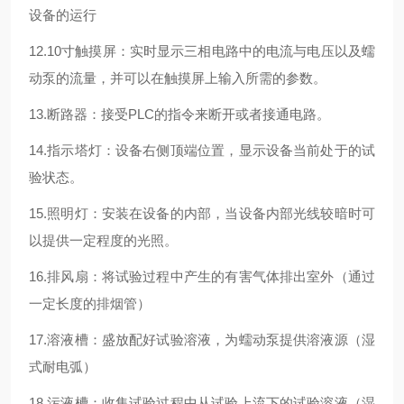
设备的运行
12.10寸触摸屏：实时显示三相电路中的电流与电压以及蠕
动泵的流量，并可以在触摸屏上输入所需的参数。
13.断路器：接受PLC的指令来断开或者接通电路。
14.指示塔灯：设备右侧顶端位置，显示设备当前处于的试
验状态。
15.照明灯：安装在设备的内部，当设备内部光线较暗时可
以提供一定程度的光照。
16.排风扇：将试验过程中产生的有害气体排出室外（通过
一定长度的排烟管）
17.溶液槽：盛放配好试验溶液，为蠕动泵提供溶液源（湿
式耐电弧）
18.污液槽：收集试验过程中从试验上流下的试验溶液（湿