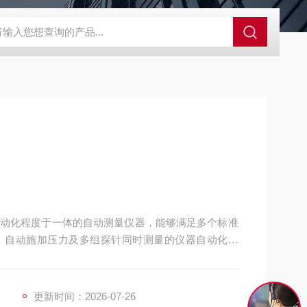
GCDDJ-50Kv绝缘材料电压击穿强度试验机
GCDDJ-100K
动化程度于一体的自动测量仪器，能够满足多个标准
、自动施加压力及多组探针同时测量的仪器自动化仪
更新时间：2026-07-26