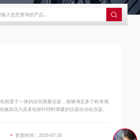
GCDDJ-50Kv绝缘材料电压击穿强度试验机
GCDDJ-100K
化程度于一体的自动测量仪器，能够满足多个标准规
动施加压力及多组探针同时测量的仪器自动化仪器。
更新时间：2026-07-26