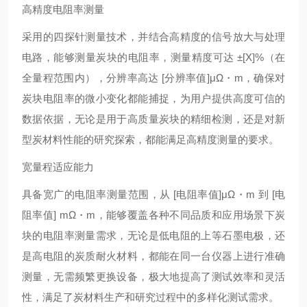
高精度电阻率测量
采用的四探针测量技术，并结合高精度的信号放大与处理
电路，能够测量炭块的电阻率，测量精度可达 ±[X]%（在
全量程范围内），分辨率高达 [分辨率值]μΩ・m，确保对
炭块电阻率的微小变化都能捕捉，为用户提供高度可信的
数据依据，无论是用于高质量炭块的精细检测，还是对新
型炭材料性能的研究探索，都能满足高精度测量的要求。
宽量程适应能力
具备宽广的电阻率测量范围，从 [电阻率值]μΩ・m 到 [电
阻率值] mΩ・m，能够覆盖各种不同品质和应用场景下炭
块的电阻率测量需求，无论是低电阻的上等石墨电极，还
是高电阻的炭质耐火材料，都能在同一台仪器上进行准确
测量，无需频繁更换设备，极大地提高了测试效率和灵活
性，满足了炭材料生产和研究过程中的多样化测试需求。