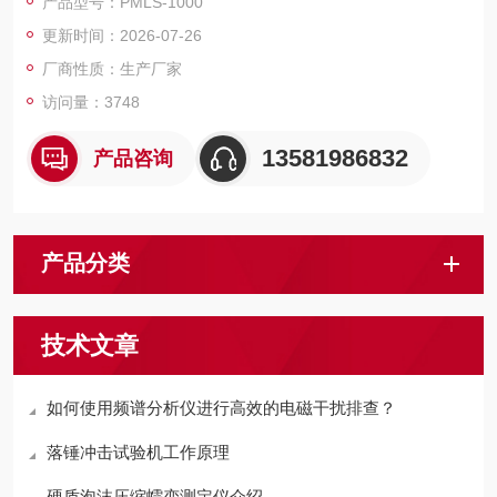
产品型号：PMLS-1000
控制技术及外形设计，本机外形美观、操作方便、性能稳定可
更新时间：2026-07-26
靠。该机采用全数字调速电机及全数字调速系统作为驱动装置，
经圆弧同步带及圆弧同步带轮减速系统减速后带动精密丝杠副加
厂商性质：生产厂家
载.
访问量：3748
13581986832
产品咨询
产品分类
技术文章
如何使用频谱分析仪进行高效的电磁干扰排查？
落锤冲击试验机工作原理
硬质泡沫压缩蠕变测定仪介绍