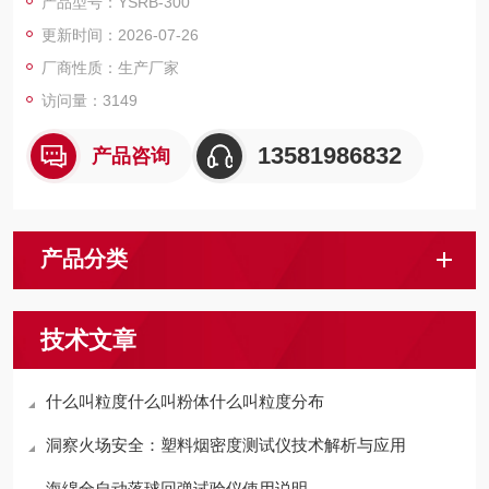
产品型号：YSRB-300
测量变形装置采用高精度光栅式千分表，使测量值更精确；测量
更新时间：2026-07-26
误差可以控制在千分之二毫米范围之内。
厂商性质：生产厂家
访问量：3149
13581986832
产品咨询
产品分类
技术文章
什么叫粒度什么叫粉体什么叫粒度分布
洞察火场安全：塑料烟密度测试仪技术解析与应用
海绵全自动落球回弹试验仪使用说明