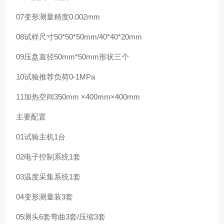
07
变形测量精度
0.002mm
08
试样尺寸
50*50*50mm/40*40*20mm
09
压盘直径
50mm*50mm形状三个
10
试验推荐负荷
0-1MPa
11
加热空间
350mm ×400mm×400mm
主要配置
01
试验主机
1台
02
电子控制系统
1套
03
温度采集系统
1套
04
变形测量装
3套
05
测头
6套
弯曲3套/压缩3套