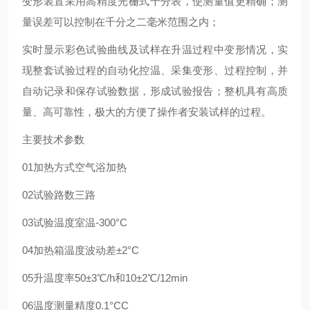
变形装置采用高精度光栅式千分表，使测量值更精确；测
量误差可以控制在千分之二毫米范围之内；
实时显示彩色试验曲线及试样在升温过程中变形情况，实
现整套试验过程的自动化控温、采集变形、过程控制，并
自动记录和保存试验数据，形成试验报告；整机具有高质
量、高可靠性，极大的方便了操作者安装试样的过程。
主要技术参数
01
加热方式
空气浴加热
02
试验路数
三路
03
试验温度
室温-300°C
04
加热箱温度波动差
±2°C
05
升温度率
50±3℃/h和10±2℃/12min
06
温度测量精度
0.1°C
C