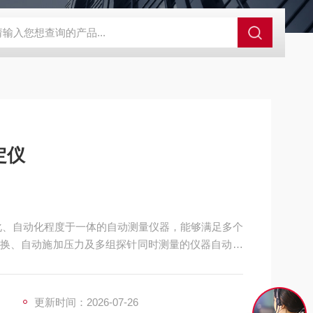
GCDDJ-50Kv绝缘材料电压击穿强度试验机
GCDDJ-100K
定仪
化、自动化程度于一体的自动测量仪器，能够满足多个
换、自动施加压力及多组探针同时测量的仪器自动化
更新时间：2026-07-26