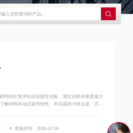
GCDDJ-50Kv绝缘材料电压击穿强度试验机
GCDDJ-100K
L
合材料的往复冲击压缩疲劳试验，测定试样的厚度减少
了解材料的动态疲劳特性。本仪器的大特点是：试样
定冲击负荷时能够自动调节试样托盘的高度，使冲击
验完成后，具有报警提示！
更新时间：2026-07-26