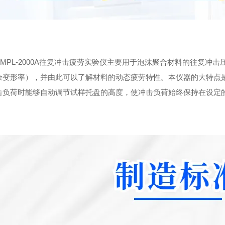
PL-2000A往复冲击疲劳实验仪主要用于泡沫聚合材料的往复冲
余变形率），并由此可以了解材料的动态疲劳特性。本仪器的大特点
击负荷时能够自动调节试样托盘的高度，使冲击负荷始终保持在设定