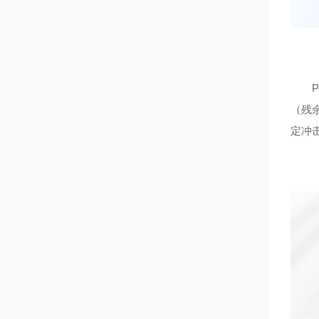
PM
（残
定冲