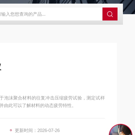
GCDDJ-50Kv绝缘材料电压击穿强度试验机
GCDDJ-100K
仪
主要用于泡沫聚合材料的往复冲击压缩疲劳试验，测定试样
并由此可以了解材料的动态疲劳特性。
更新时间：2026-07-26