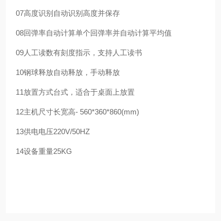
07
高度识别
自动识别高度并保存
08
回弹率
自动计算单个回弹率并自动计算平均值
09
人工读数
有刻度指示，支持人工读书
10
钢球释放
自动释放，手动释放
11
放置方式
台式，适合于桌面上放置
12
主机尺寸
长宽高- 560*360*860(mm)
13
供电电压
220V/50HZ
14
设备重量
25KG