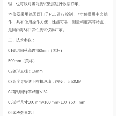
理，也可以对当前测试数据进行数据打印。
本仪器采用德国西门子PLC进行控制，7寸触摸屏中文操
作，具有使用操作方便，性能可靠，测量精度高等特点，
是国内海绵回弹性测试仪器厂家。
二、技术参数：
01
钢球回落高度
460mm（国标）
500mm（美标）
02
钢球直径
￠16mm
03
高度导管
透明有机玻璃，内径：￠50MM
04
落球回弹率精度
<1%
05
试样尺寸
100 mm×100 mm×100（50）mm
06
试样数量
3组